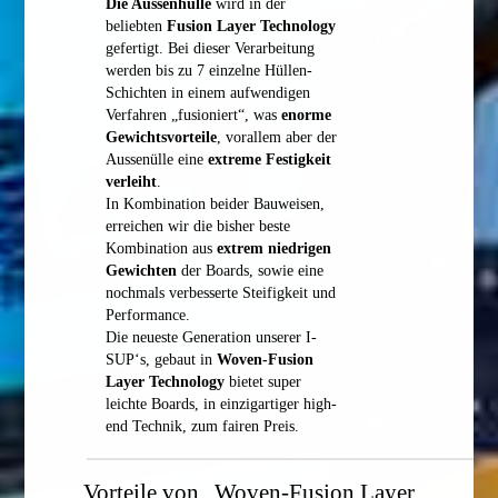
Die Aussenhülle
wird in der
beliebten
Fusion Layer Technology
gefertigt. Bei dieser Verarbeitung
werden bis zu 7 einzelne Hüllen-
Schichten in einem aufwendigen
Verfahren „fusioniert“, was
enorme
Gewichtsvorteile
, vorallem aber der
Aussenülle eine
extreme Festigkeit
verleiht
.
In Kombination beider Bauweisen,
erreichen wir die bisher beste
Kombination aus
extrem niedrigen
Gewichten
der Boards, sowie eine
nochmals verbesserte Steifigkeit und
Performance.
Die neueste Generation unserer I-
SUP‘s, gebaut in
Woven-Fusion
Layer Technology
bietet super
leichte Boards, in einzigartiger high-
end Technik, zum fairen Preis.
Vorteile von „Woven-Fusion Layer