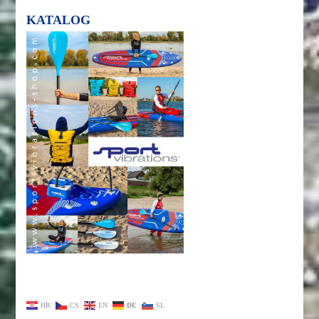
KATALOG
HR
CS
EN
DE
SL